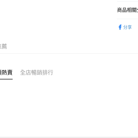
商品相關分
WeChat P
女裝
上
分享
送貨方式
🌶️全網熱辣
付款後順
推薦
每筆HK$4
付款後順
每筆HK$4
類熱賣
全店暢銷排行
付款後順
每筆HK$4
付款後其
每筆HK$4
順豐速遞 /
每筆HK$4