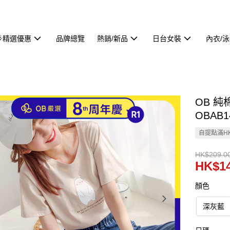
🌟精選優惠
品牌總覽
熱銷/新品
日台女裝
內衣/
OB 
OBAB1
自提點滿HK
HK$209.0
HK$14
顏色
深灰藍