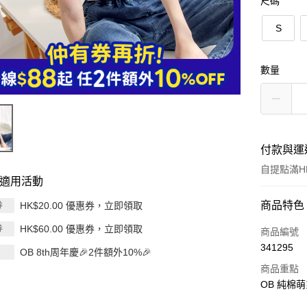
尺碼
S
數量
付款與運
自提點滿HK
適用活動
付款方式
商品特色
HK$20.00 優惠券，立即領取
券
HK$60.00 優惠券，立即領取
券
信用卡
商品編號
341295
OB 8th周年慶🎉2件額外10%🎉
Apple Pay
商品重點
AlipayHK
OB 純棉萌
PayMe