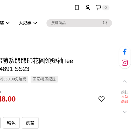
0
泳裝
大尺碼
純棉萌系熊熊印花圓領短袖Tee
4891 SS23
$350.00免運費
國家/地區配送
0
前往
8.00
人氣
商品
粉色
奶茶