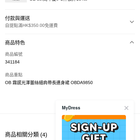
付款與運送
自提點滿HK$350.00免運費
付款方式
商品特色
信用卡
商品編號
Apple Pay
341184
AlipayHK
商品重點
PayMe
OB 霧感光澤蕾絲細肩帶長連身裙 OBDA9850
WeChat Pay
商品推薦
MyDress
送貨方式
付款後順豐自助櫃
每筆HK$40.00，滿HK$350.00或以上免運費
商品相關分類 (4)
查看全部
付款後順豐站及營業點