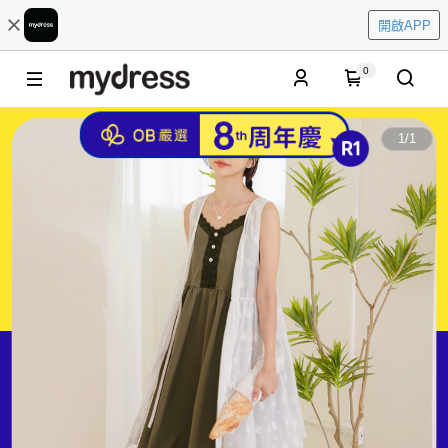
開啟APP
0
1
/
1