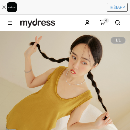
開啟APP
0
1
/
1