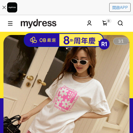
開啟APP
0
1
/
1