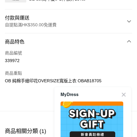
付款與運送
自提點滿HK$350.00免運費
付款方式
商品特色
信用卡
商品編號
Apple Pay
339972
AlipayHK
商品重點
PayMe
OB 純棉手繪印花OVERSIZE寬版上衣 OBAB18705
WeChat Pay
MyDress
商品推薦
送貨方式
付款後順豐自助櫃
每筆HK$40.00，滿HK$350.00或以上免運費
商品相關分類 (1)
付款後順豐站及營業點