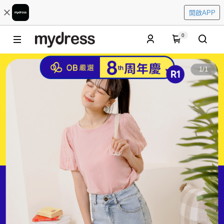
開啟APP
0
1
/
1