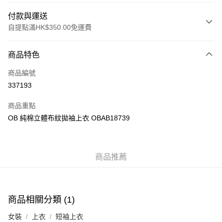
付款與運送
自提點滿HK$350.00免運費
付款方式
商品特色
信用卡
商品編號
Apple Pay
337193
AlipayHK
商品重點
PayMe
OB 純棉立體布紋拋袖上衣 OBAB18739
WeChat Pay
商品推薦
送貨方式
付款後順豐自助櫃
每筆HK$40.00，滿HK$350.00或以上免運費
商品相關分類 (1)
付款後順豐站及營業點
女裝
上衣
短袖上衣
每筆HK$40.00，滿HK$350.00或以上免運費