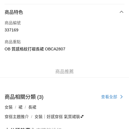
付款方式
商品特色
信用卡
商品編號
Apple Pay
337169
AlipayHK
商品重點
PayMe
OB 質感格紋打褶長裙 OBCA2807
WeChat Pay
商品推薦
送貨方式
付款後順豐自助櫃
每筆HK$40.00，滿HK$350.00或以上免運費
商品相關分類 (3)
查看全部
付款後順豐站及營業點
女裝
裙
長裙
每筆HK$40.00，滿HK$350.00或以上免運費
穿搭主題推介
女裝｜好感穿搭 氣質裙裝💕
付款後順豐合作便利店
每筆HK$40.00，滿HK$350.00或以上免運費