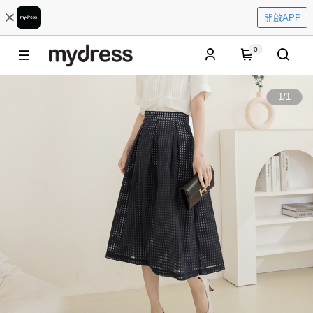
開啟APP
0
1
/
1