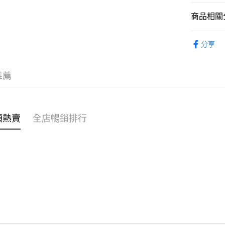
商品相關分
WeChat P
女裝
上
分享
送貨方式
穿搭主題
付款後順
🌶️全網熱辣
推薦
每筆HK$4
付款後順
每筆HK$4
類熱賣
全店暢銷排行
付款後順
每筆HK$4
付款後其
每筆HK$4
順豐速遞 /
每筆HK$4