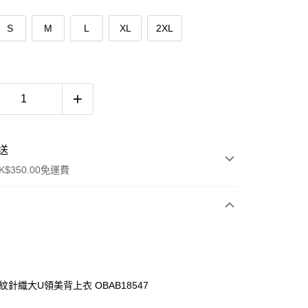
S
M
L
XL
2XL
送
$350.00免運費
紋針織大U領美背上衣 OBAB18547