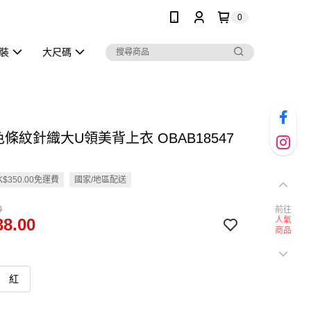
0
泳裝
大尺碼
色條紋針織大U領美背上衣 OBAB18547
$350.00免運費
國家/地區配送
0
前往
8.00
人氣
商品
紅