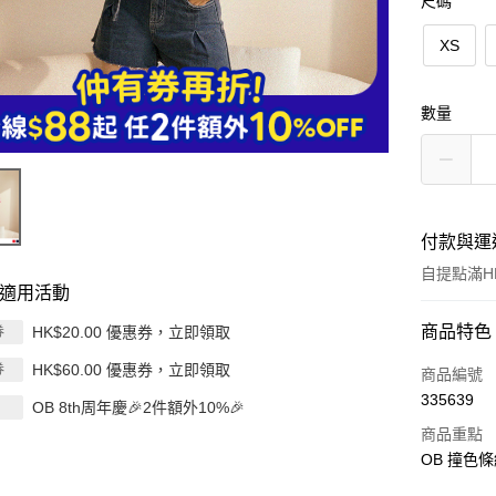
尺碼
XS
數量
付款與運
自提點滿HK
適用活動
付款方式
商品特色
HK$20.00 優惠券，立即領取
券
HK$60.00 優惠券，立即領取
券
信用卡
商品編號
335639
OB 8th周年慶🎉2件額外10%🎉
Apple Pay
商品重點
AlipayHK
OB 撞色條
PayMe