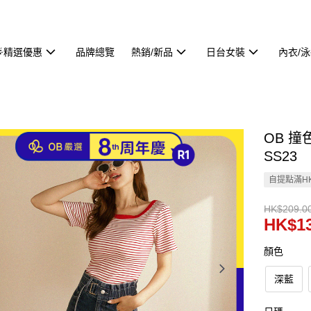
🌟精選優惠
品牌總覽
熱銷/新品
日台女裝
內衣/
OB 撞
SS23
自提點滿HK
HK$209.0
HK$13
顏色
深藍