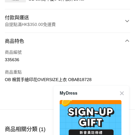
付款與運送
自提點滿HK$350.00免運費
付款方式
商品特色
信用卡
商品編號
Apple Pay
335636
AlipayHK
商品重點
PayMe
OB 棉質手繪印花OVERSIZE上衣 OBAB18728
WeChat Pay
MyDress
商品推薦
送貨方式
付款後順豐自助櫃
每筆HK$40.00，滿HK$350.00或以上免運費
商品相關分類 (1)
付款後順豐站及營業點