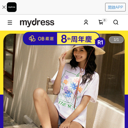
開啟APP
0
1
/
1