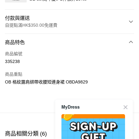
付款與運送
自提點滿HK$350.00免運費
付款方式
商品特色
信用卡
商品編號
Apple Pay
335238
AlipayHK
商品重點
PayMe
OB 格紋露肩綁帶收腰短連身裙 OBDA9829
WeChat Pay
商品推薦
MyDress
送貨方式
付款後順豐自助櫃
每筆HK$40.00，滿HK$350.00或以上免運費
商品相關分類 (6)
查看全部
付款後順豐站及營業點