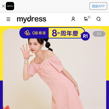
開啟APP
0
1
/
1