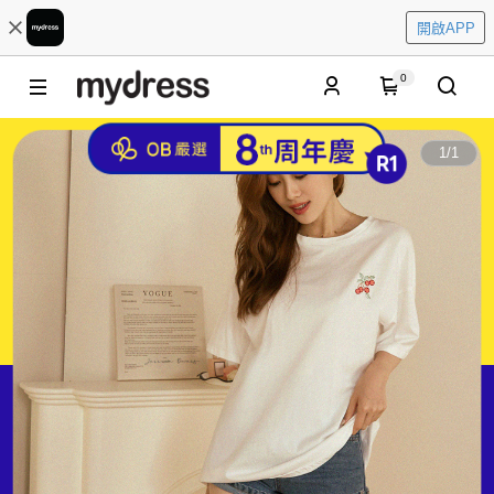
開啟APP
0
1
/
1