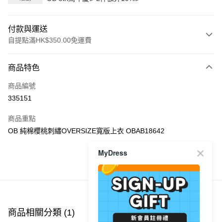
付款與運送
自提點滿HK$350.00免運費
付款方式
商品特色
信用卡
商品編號
Apple Pay
335151
AlipayHK
商品重點
PayMe
OB 純棉櫻桃刺繡OVERSIZE寬版上衣 OBAB18642
WeChat Pay
MyDress
商品推薦
送貨方式
付款後順豐自助櫃
每筆HK$40.00，滿HK$350.00或以上免運費
商品相關分類 (1)
付款後順豐站及營業點