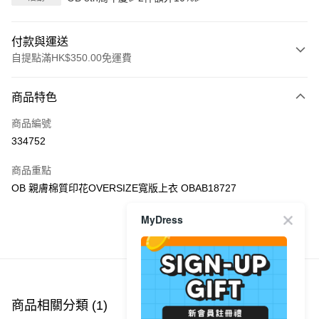
付款與運送
自提點滿HK$350.00免運費
付款方式
商品特色
信用卡
商品編號
Apple Pay
334752
AlipayHK
商品重點
PayMe
OB 親膚棉質印花OVERSIZE寬版上衣 OBAB18727
WeChat Pay
MyDress
商品推薦
送貨方式
付款後順豐自助櫃
每筆HK$40.00，滿HK$350.00或以上免運費
商品相關分類 (1)
付款後順豐站及營業點