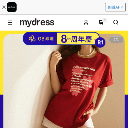
開啟APP
0
1
/
1