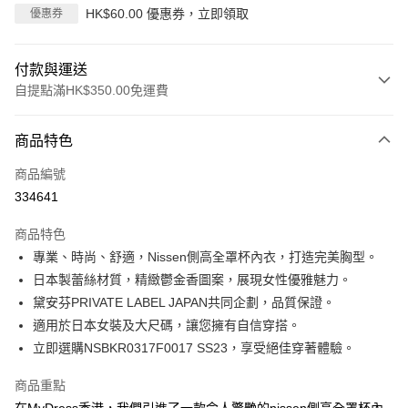
HK$60.00 優惠券，立即領取
優惠券
付款與運送
自提點滿HK$350.00免運費
付款方式
商品特色
信用卡
商品編號
Apple Pay
334641
AlipayHK
商品特色
PayMe
專業、時尚、舒適，Nissen側高全罩杯內衣，打造完美胸型。
日本製蕾絲材質，精緻鬱金香圖案，展現女性優雅魅力。
WeChat Pay
黛安芬PRIVATE LABEL JAPAN共同企劃，品質保證。
適用於日本女裝及大尺碼，讓您擁有自信穿搭。
送貨方式
立即選購NSBKR0317F0017 SS23，享受絕佳穿著體驗。
付款後順豐自助櫃
每筆HK$40.00，滿HK$350.00或以上免運費
商品重點