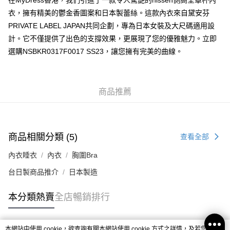
在MyDress香港，我們引進了一款令人驚艷的nissen側高全罩杯內
付款後順豐站及營業點
衣，擁有精美的鬱金香圖案和日本製蕾絲。這款內衣來自黛安芬
每筆HK$40.00，滿HK$350.00或以上免運費
PRIVATE LABEL JAPAN共同企劃，專為日本女裝及大尺碼適用設
計。它不僅提供了出色的支撐效果，更展現了您的優雅魅力。立即
付款後順豐合作便利店
選購NSBKR0317F0017 SS23，讓您擁有完美的曲線。
每筆HK$40.00，滿HK$350.00或以上免運費
付款後其他順豐合作點
每筆HK$40.00，滿HK$350.00或以上免運費
商品推薦
順豐速遞 / 菜鳥
每筆HK$40.00，滿HK$350.00或以上免運費
商品相關分類 (5)
查看全部
其他國家/地區配送 (運費只供參考，下單後客服會再聯絡酌
運費表
收實際運費)
內衣睡衣
內衣
胸圍Bra
台日製商品推介
日本製造
本分類熱賣
全店暢銷排行
本網站中使用 cookie，欲查詢有關本網站使用 cookie 方式之詳情，及若您不希