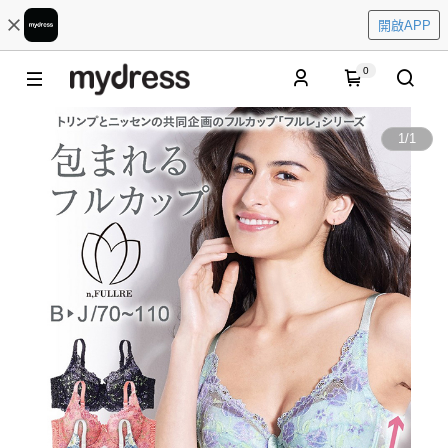
開啟APP
0
1
/
1