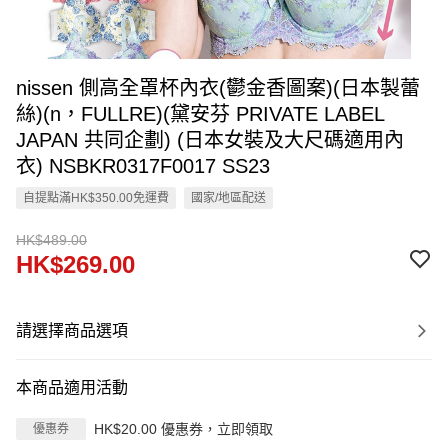
nissen 側高全罩杯內衣(鬱金香圖案)(日本製蕾
絲)(n，FULLRE)(黛安芬 PRIVATE LABEL
JAPAN 共同企劃) (日本女裝及大尺碼適用內
衣) NSBKR0317F0017 SS23
自提點滿HK$350.00免運費
國家/地區配送
HK$489.00
HK$269.00
請選擇商品選項
本商品適用活動
HK$20.00 優惠券，立即領取
優惠券