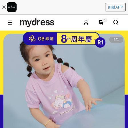
開啟APP
0
1
/
1