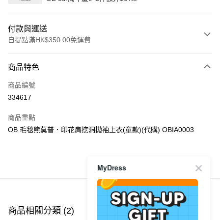
付款與運送
自提點滿HK$350.00免運費
付款方式
商品特色
信用卡
商品編號
Apple Pay
334617
AlipayHK
商品重點
PayMe
OB 毛毯熊莫普．印花肩挖洞拋袖上衣(童款)(代購) OBIA0003
WeChat Pay
MyDress
商品推薦
送貨方式
付款後順豐自助櫃
每筆HK$40.00，滿HK$350.00或以上免運費
商品相關分類 (2)
付款後順豐站及營業點