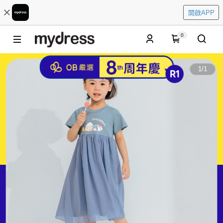
開啟APP
0
1
/
1