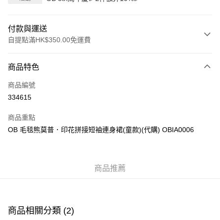
付款與運送
自提點滿HK$350.00免運費
付款方式
商品特色
信用卡
商品編號
Apple Pay
334615
AlipayHK
商品重點
PayMe
OB 毛毯熊莫普．印花拼接短袖連身裙(童款)(代購) OBIA0006
WeChat Pay
商品推薦
送貨方式
付款後順豐自助櫃
每筆HK$40.00，滿HK$350.00或以上免運費
商品相關分類 (2)
付款後順豐站及營業點