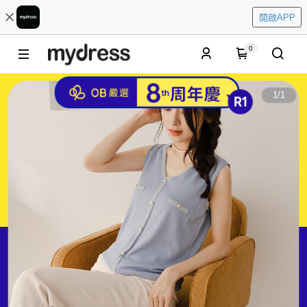
開啟APP
0
1
/
1