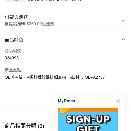
付款與運送
自提點滿HK$350.00免運費
付款方式
商品特色
信用卡
商品編號
Apple Pay
334093
AlipayHK
商品重點
PayMe
OB 小V臉．V領針織珍珠排釦無袖上衣/背心 OBFA2757
WeChat Pay
商品推薦
MyDress
送貨方式
付款後順豐自助櫃
每筆HK$40.00，滿HK$350.00或以上免運費
商品相關分類 (3)
查看全部
付款後順豐站及營業點