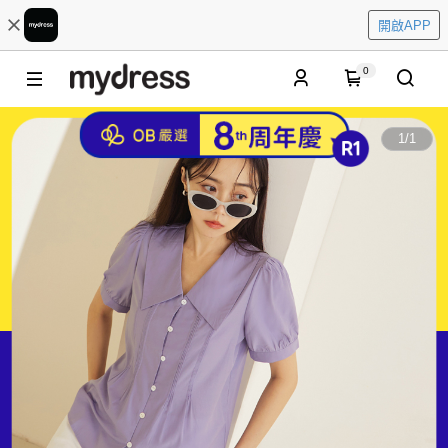
開啟APP
0
1
/
1