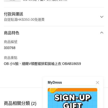
付款與運送
自提點滿HK$350.00免運費
付款方式
商品特色
信用卡
商品編號
Apple Pay
333768
AlipayHK
商品重點
PayMe
OB 小V臉．細緻V領壓褶排釦拋袖上衣 OBAB18659
WeChat Pay
MyDress
商品推薦
送貨方式
付款後順豐自助櫃
每筆HK$40.00，滿HK$350.00或以上免運費
商品相關分類 (2)
付款後順豐站及營業點