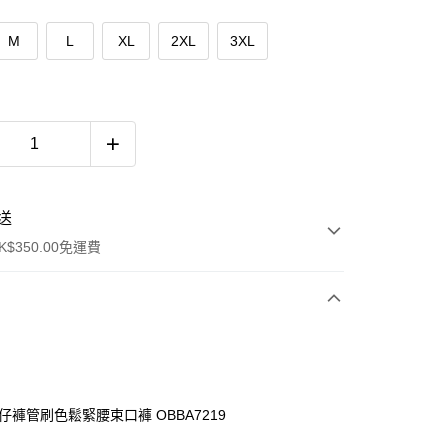
M
L
XL
2XL
3XL
送
$350.00免運費
牛仔褲管刷色鬆緊腰束口褲 OBBA7219