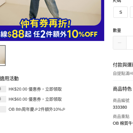
尺碼
S
數量
付款與運
自提點滿HK
適用活動
付款方式
商品特色
HK$20.00 優惠券，立即領取
券
HK$60.00 優惠券，立即領取
券
信用卡
商品編號
333380
OB 8th周年慶🎉2件額外10%🎉
Apple Pay
商品重點
AlipayHK
OB 棉質
PayMe