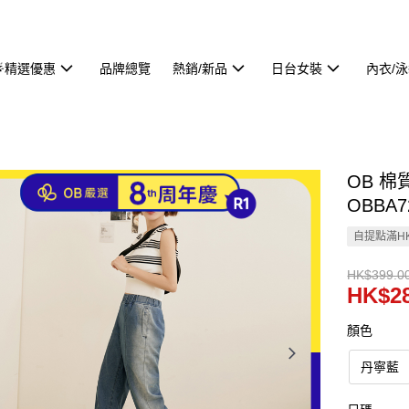
🌟精選優惠
品牌總覽
熱銷/新品
日台女裝
內衣/
OB 
OBBA7
自提點滿HK
HK$399.0
HK$28
顏色
丹寧藍