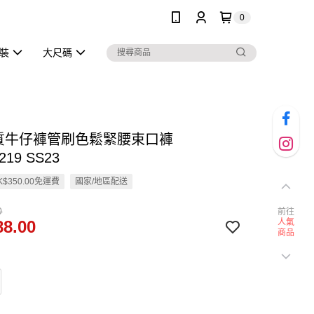
0
泳裝
大尺碼
棉質牛仔褲管刷色鬆緊腰束口褲
219 SS23
$350.00免運費
國家/地區配送
0
前往
8.00
人氣
商品