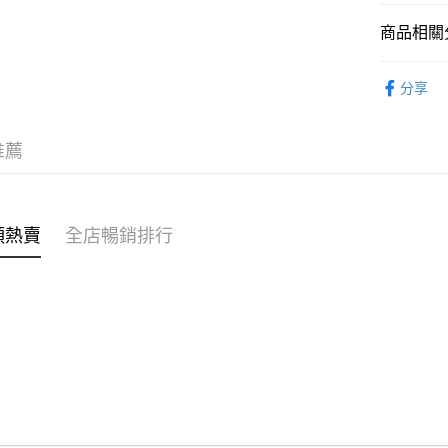
商品相關分
WeChat P
女裝
褲
分享
送貨方式
穿搭主題
付款後順
推薦
每筆HK$4
付款後順
每筆HK$4
類熱賣
全店暢銷排行
付款後順
每筆HK$4
付款後其
每筆HK$4
順豐速遞 /
每筆HK$4