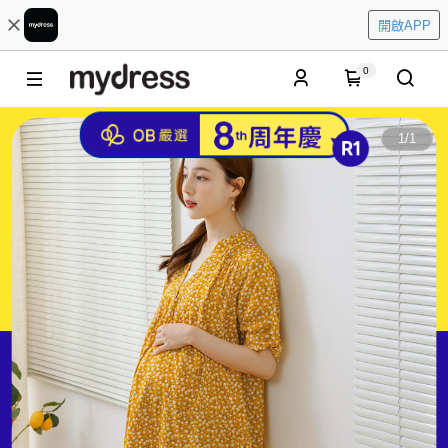
開啟APP
0
1
/
1