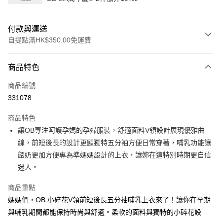
付款與運送
自提點滿HK$350.00免運費
付款方式
商品特色
信用卡
商品編號
Apple Pay
331078
AlipayHK
商品特色
PayMe
讓OB專注呵護孕媽的孕婦服裝，舒適面料V領設計展現優雅曲
線，前短後長的設計更顯獨特五分袖方便日常穿著，哺乳功能讓
WeChat Pay
餵奶更加方便專為準媽媽設計的上衣，讓妳在這特別時期更自信
迷人。
送貨方式
付款後順豐自助櫃
商品重點
每筆HK$40.00，滿HK$350.00或以上免運費
媽媽們，OB 小碎花V領前短後長五分袖哺乳上衣來了！讓你在孕期
與哺乳期間都能保持時尚與舒適。柔軟的面料與獨特的小碎花設
付款後順豐站及營業點