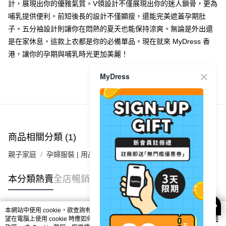
計，展現出你的優雅氣質。V領設計不僅展現出你的迷人鎖骨，更為
每筆HK$40.00，滿HK$350.00或以上免運費
哺乳提供便利。前短後長的設計不僅顯瘦，還能完美遮蓋孕期肚
子。五分袖設計則讓你在悶熱的夏天也能保持涼爽。無論是外出還
付款後順豐合作便利店
是在家休息，這款上衣都是你的必備單品。現在就來 MyDress 香
每筆HK$40.00，滿HK$350.00或以上免運費
港，讓你的孕期與哺乳時光更加美麗！
付款後其他順豐合作點
每筆HK$40.00，滿HK$350.00或以上免運費
MyDress
商品推薦
順豐速遞 / 菜鳥
每筆HK$40.00，滿HK$350.00或以上免運費
其他國家/地區配送 (運費只供參考，下單後客服會再聯絡酌
運費表
商品相關分類 (1)
收實際運費)
親子家庭
孕婦服裝 | 用品
孕哺服裝
本分類熱賣
全店暢銷排行
本網站中使用 cookie，欲查詢有關本網站使用 cookie 方式之詳情，及若您不希
熱門標籤
望在電腦上使用 cookie 時應如何變更電腦的 cookie 設定，請參閱本網站「
私隱