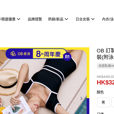
🌟精選優惠
品牌總覽
熱銷/新品
日台女裝
內衣/
OB 
裝(附泳裙
自提點滿HK
HK$449.0
HK$32
顏色
黑