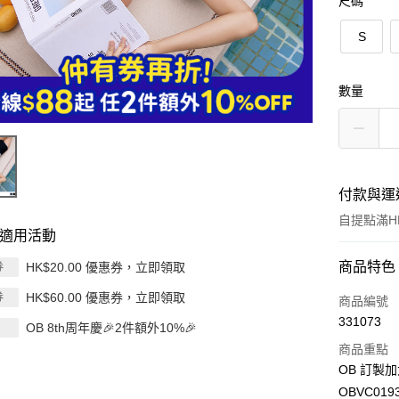
尺碼
S
數量
付款與運
自提點滿HK
適用活動
付款方式
商品特色
HK$20.00 優惠券，立即領取
券
HK$60.00 優惠券，立即領取
券
信用卡
商品編號
331073
OB 8th周年慶🎉2件額外10%🎉
Apple Pay
商品重點
AlipayHK
OB 訂製
OBVC019
PayMe