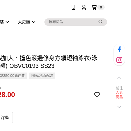
0
泳裝
大尺碼
訂製加大．撞色滾邊修身方領短袖泳衣/泳
) OBVC0193 SS23
$350.00免運費
國家/地區配送
0
前往
8.00
人氣
商品
深藍