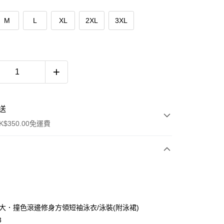
M
L
XL
2XL
3XL
送
$350.00免運費
加大．撞色滾邊修身方領短袖泳衣/泳裝(附泳裙)
3