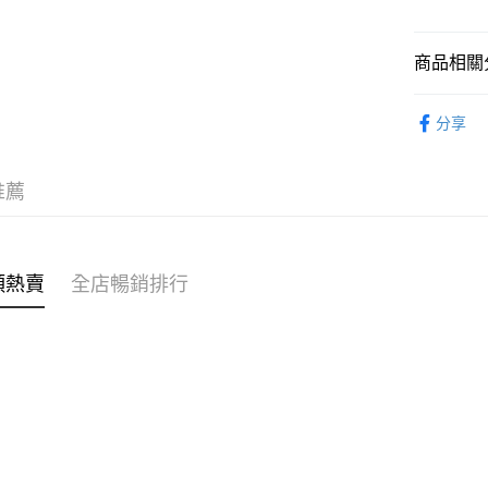
WeChat P
商品相關分
女裝
泳
送貨方式
分享
穿搭主題
付款後順
每筆HK$4
推薦
付款後順
每筆HK$4
類熱賣
全店暢銷排行
付款後順
每筆HK$4
付款後其
每筆HK$4
順豐速遞 /
每筆HK$4