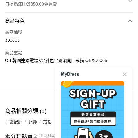
自提點滿HK$350.00免運費
付款方式
商品特色
信用卡
商品編號
Apple Pay
330803
AlipayHK
商品重點
PayMe
OB 韓國連線電鍍K金雙色金屬環開口戒指 OBXC0005
WeChat Pay
MyDress
商品推薦
送貨方式
付款後順豐自助櫃
每筆HK$40.00，滿HK$350.00或以上免運費
商品相關分類 (1)
付款後順豐站及營業點
手袋配飾
配飾
戒指
每筆HK$40.00，滿HK$350.00或以上免運費
付款後順豐合作便利店
本分類熱賣
全店暢銷排行