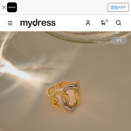
開啟APP
0
1
/
1