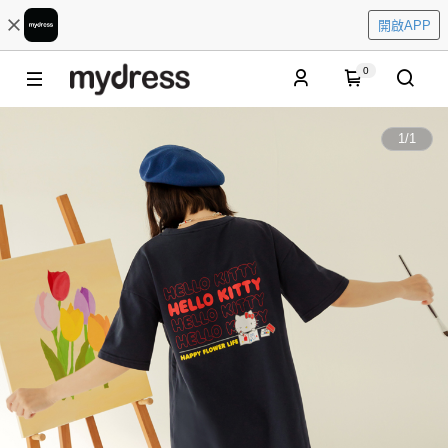
開啟APP
0
1
/
1