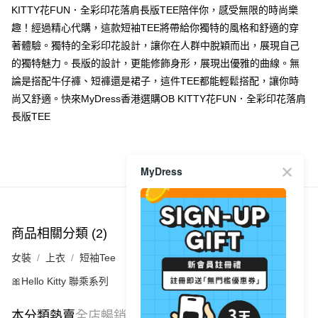
KITTY花FUN．全彩印花落肩長版TEE陪伴你，感受無限的時尚樂
每筆HK$40.00，滿HK$350.00或以上免運費
趣！經過精心代購，這款短袖TEE將帶給你獨特的風格和舒適的穿
付款後其他順豐合作點
著體驗。獨特的全彩印花設計，讓你在人群中脫穎而出，展現自己
每筆HK$40.00，滿HK$350.00或以上免運費
的獨特魅力。長版的設計，更能修飾身形，展現出優雅的曲線。無
論是搭配牛仔褲、短褲還是裙子，這件TEE都能輕鬆搭配，讓你時
順豐速遞 / 菜鳥
尚又舒適。快來MyDress香港選購OB KITTY花FUN．全彩印花落肩
每筆HK$40.00，滿HK$350.00或以上免運費
長版TEE
其他國家/地區配送 (運費只供參考，下單後客服會再聯絡酌
運費表
收實際運費)
MyDress
商品推薦
商品相關分類 (2)
女裝
上衣
短袖Tee
🎀Hello Kitty 聯乘系列
本分類熱賣
全店暢銷排行