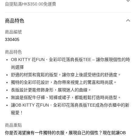
自提點滿HK$350.00免運費
付款方式
商品特色
信用卡
商品編號
Apple Pay
330405
AlipayHK
商品特色
PayMe
OB KITTY 花FUN．全彩印花落肩長版TEE – 讓你展現個性的時
尚選擇
WeChat Pay
舒適的材質和寬鬆的版型，讓你穿上後感受絕佳的舒適度。
獨特的全彩印花設計，為你帶來視覺上的驚喜和時尚感。
送貨方式
長版設計更能修飾身形，展現迷人的曲線。
付款後順豐自助櫃
無論是搭配牛仔褲、短褲或裙子，都能輕鬆打造時尚造型。
每筆HK$40.00，滿HK$350.00或以上免運費
讓OB KITTY 花FUN．全彩印花落肩長版TEE成為你衣櫃中的新
寵愛！
付款後順豐站及營業點
每筆HK$40.00，滿HK$350.00或以上免運費
商品重點
你是否渴望擁有一件獨特的衣服，展現自己的個性？現在就讓OB
付款後順豐合作便利店