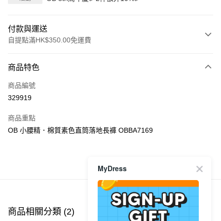
付款與運送
自提點滿HK$350.00免運費
付款方式
商品特色
信用卡
商品編號
Apple Pay
329919
AlipayHK
商品重點
PayMe
OB 小腰精．棉質素色直筒落地長褲 OBBA7169
WeChat Pay
MyDress
商品推薦
送貨方式
付款後順豐自助櫃
每筆HK$40.00，滿HK$350.00或以上免運費
商品相關分類 (2)
付款後順豐站及營業點