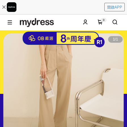
開啟APP
0
1
/
1