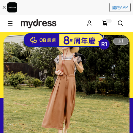
開啟APP
0
1
/
1