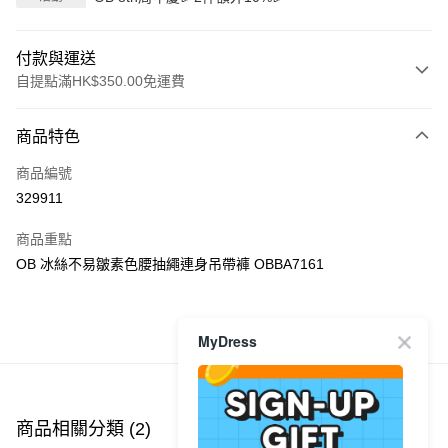
付款與運送
自提點滿HK$350.00免運費
付款方式
商品特色
信用卡
商品編號
Apple Pay
329911
AlipayHK
商品重點
PayMe
OB 冰絲不易皺素色腰抽繩連身吊帶褲 OBBA7161
WeChat Pay
MyDress
商品推薦
送貨方式
付款後順豐自助櫃
每筆HK$40.00，滿HK$350.00或以上免運費
商品相關分類 (2)
付款後順豐站及營業點