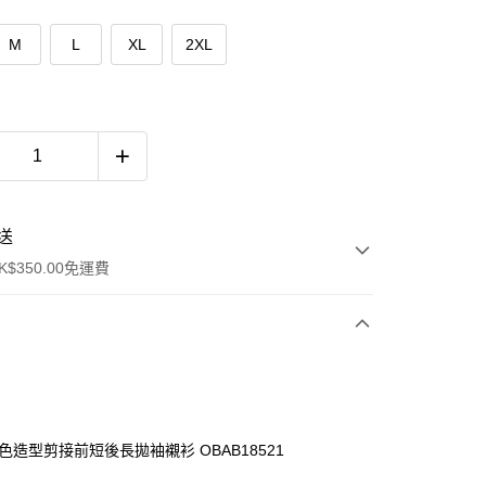
M
L
XL
2XL
送
$350.00免運費
素色造型剪接前短後長拋袖襯衫 OBAB18521