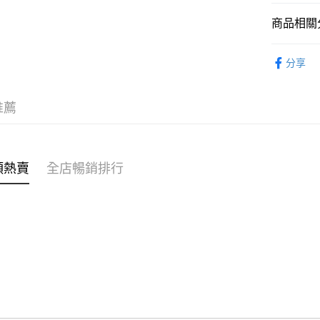
商品相關分
WeChat P
女裝
上
分享
送貨方式
穿搭主題
付款後順
推薦
每筆HK$4
付款後順
每筆HK$4
類熱賣
全店暢銷排行
付款後順
每筆HK$4
付款後其
每筆HK$4
順豐速遞 /
每筆HK$4