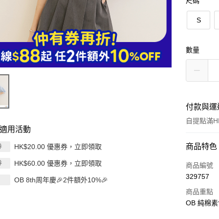
尺碼
S
數量
付款與運
自提點滿HK
適用活動
付款方式
商品特色
HK$20.00 優惠券，立即領取
券
HK$60.00 優惠券，立即領取
券
信用卡
商品編號
329757
OB 8th周年慶🎉2件額外10%🎉
Apple Pay
商品重點
AlipayHK
OB 純棉
PayMe