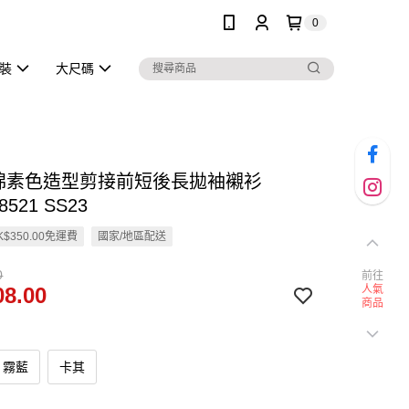
0
泳裝
大尺碼
純棉素色造型剪接前短後長拋袖襯衫
8521 SS23
$350.00免運費
國家/地區配送
0
前往
8.00
人氣
商品
霧藍
卡其