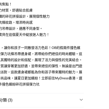
尚焦點！
ay
力材質，舒適貼合肌膚
斕的碎花拼接設計，展現個性魅力
坑條紋路，增添時尚感
的吊帶設計，適應不同身型。
豐自助櫃
寶貝在這個夏天中綻放迷人魅力！
0.00，滿HK$350.00或以上免運費
日，讓你和孩子一同散發活力色彩！OB的假兩件撞色繽
豐站及營業點
接彈力坑條吊帶連身裙，將帶給你們絕佳的時尚體驗。這
0.00，滿HK$350.00或以上免運費
以其獨特的設計和搭配，展現了活力與個性的完美結合。
豐合作便利店
材質讓穿著更加舒適，並帶來絕佳的彈性。無論是出門遊
0.00，滿HK$350.00或以上免運費
加派對，這款連身裙都能為你和孩子帶來獨特的魅力。展
尚品味，讓夏日更加繽紛！立即前往MyDress香港，選
他順豐合作點
兩件撞色繽紛碎花拼接彈力坑
0.00，滿HK$350.00或以上免運費
 菜鳥
類 (3)
0.00，滿HK$350.00或以上免運費