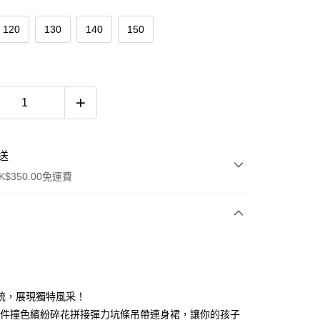
120
130
140
150
送
$350.00免運費
統，展現獨特風采！
兩件撞色繽紛碎花拼接彈力坑條吊帶連身裙，讓你的孩子