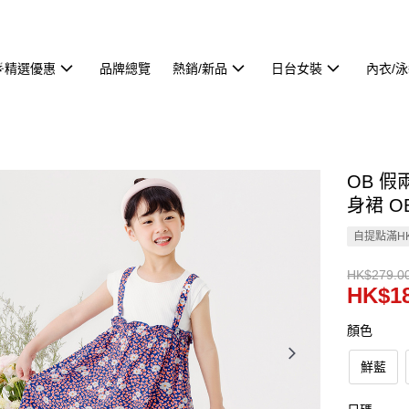
🌟精選優惠
品牌總覽
熱銷/新品
日台女裝
內衣/
OB 
身裙 OB
自提點滿HK
HK$279.0
HK$18
顏色
鮮藍