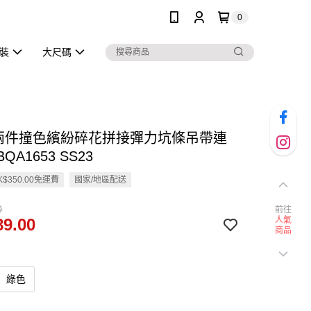
0
泳裝
大尺碼
假兩件撞色繽紛碎花拼接彈力坑條吊帶連
QA1653 SS23
$350.00免運費
國家/地區配送
0
前往
9.00
人氣
商品
綠色