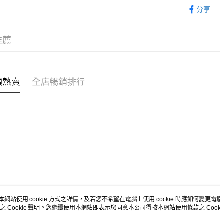
親子家庭
其他國家/
分享
收實際運費
穿搭主題
🌶️全網熱辣
推薦
類熱賣
全店暢銷排行
本網站使用 cookie 方式之詳情，及若您不希望在電腦上使用 cookie 時應如何變更電腦的
之 Cookie 聲明。您繼續使用本網站即表示您同意本公司得按本網站使用條款之 Cooki
關於我們
客戶服務