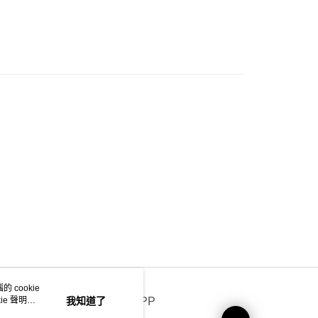
童裝
連身裙
地區配送 (運費只供參考，下單後客服會再聯絡酌
運費表
)
推介
女裝｜度假打卡穿搭公式📸
大折日 低至55折🌶️
 cookie
e 聲明使
我知道了
官方APP