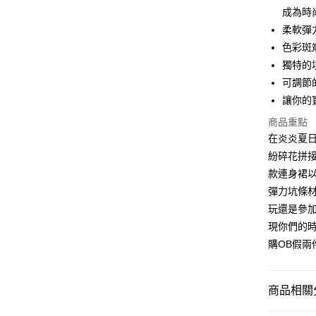
成為時
WeChat P
柔軟彈
色彩斑
獨特的
送貨方式
可調節
付款後順
讓你的
每筆HK$4
商品重點
在炎炎夏
付款後順
紛碎花拼
每筆HK$4
款連身裙
付款後順
彈力坑條
每筆HK$4
玩還是參
現你們的時
付款後其
購OB假
每筆HK$4
順豐速遞 /
商品相關分
每筆HK$4