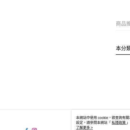
商品
本分
本網站中使用 cookie，欲查詢有關
設定，請參閱本網站「
私隱政策
」
用 cookie。
了解更多 >