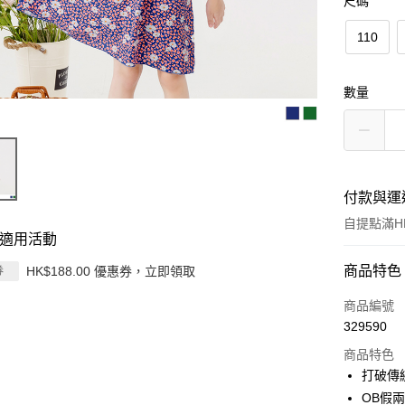
尺碼
110
數量
付款與運
自提點滿HK
適用活動
付款方式
商品特色
HK$188.00 優惠券，立即領取
券
信用卡
商品編號
329590
Apple Pay
商品特色
AlipayHK
打破傳
OB假
PayMe