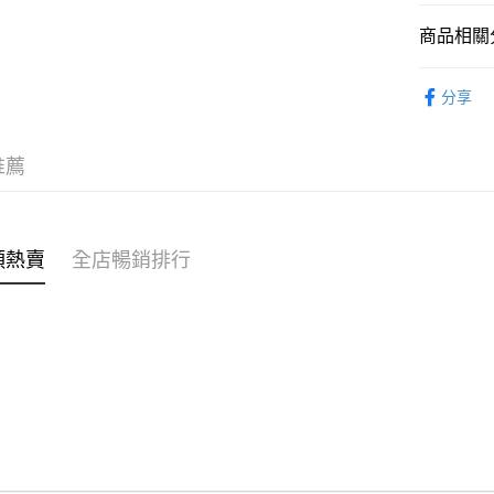
商品相關分
WeChat P
女裝
上
分享
送貨方式
穿搭主題
付款後順
穿搭主題
推薦
每筆HK$4
付款後順
每筆HK$4
類熱賣
全店暢銷排行
付款後順
每筆HK$4
付款後其
每筆HK$4
順豐速遞 /
每筆HK$4