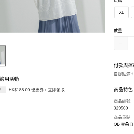
尺碼
XL
數量
付款與運
自提點滿HK
適用活動
付款方式
商品特色
HK$188.00 優惠券，立即領取
券
信用卡
商品編號
329569
Apple Pay
商品重點
AlipayHK
OB 雲朵自
PayMe