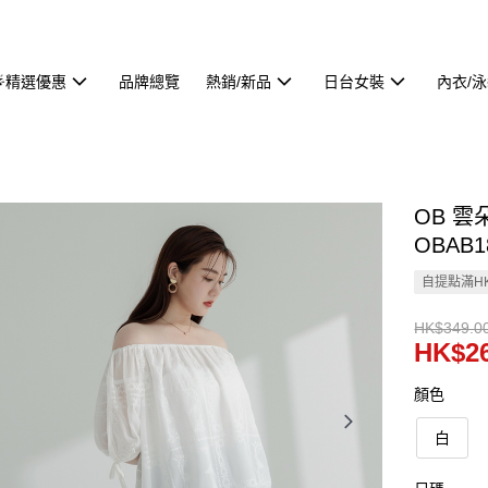
🌟精選優惠
品牌總覽
熱銷/新品
日台女裝
內衣/
OB 
OBAB1
自提點滿HK
HK$349.0
HK$26
顏色
白