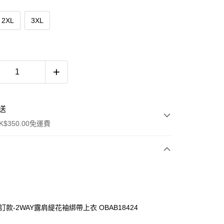
2XL
3XL
送
$350.00免運費
訂款-2WAY露肩緹花袖綁帶上衣 OBAB18424