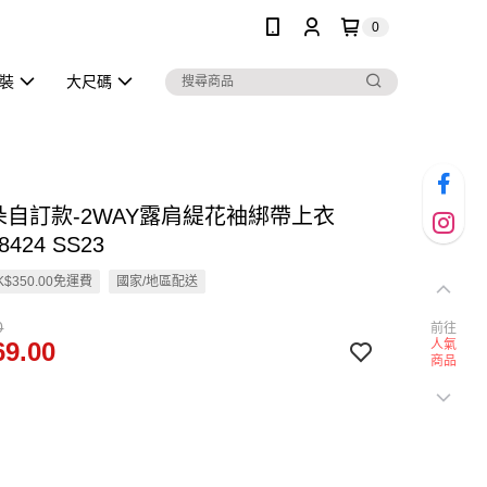
0
泳裝
大尺碼
雲朵自訂款-2WAY露肩緹花袖綁帶上衣
8424 SS23
$350.00免運費
國家/地區配送
0
前往
9.00
人氣
商品