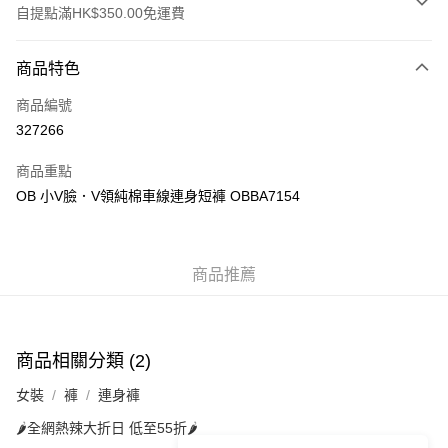
自提點滿HK$350.00免運費
付款方式
商品特色
信用卡
商品編號
Apple Pay
327266
AlipayHK
商品重點
PayMe
OB 小V臉．V領純棉車線連身短褲 OBBA7154
WeChat Pay
商品推薦
送貨方式
付款後順豐自助櫃
每筆HK$40.00，滿HK$350.00或以上免運費
商品相關分類 (2)
付款後順豐站及營業點
女裝
褲
連身褲
每筆HK$40.00，滿HK$350.00或以上免運費
🌶️全網熱辣大折日 低至55折🌶️
付款後順豐合作便利店