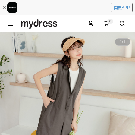
開啟APP
0
1
/
1