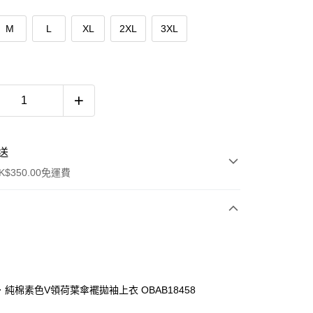
M
L
XL
2XL
3XL
送
$350.00免運費
．純棉素色V領荷葉傘襬拋袖上衣 OBAB18458