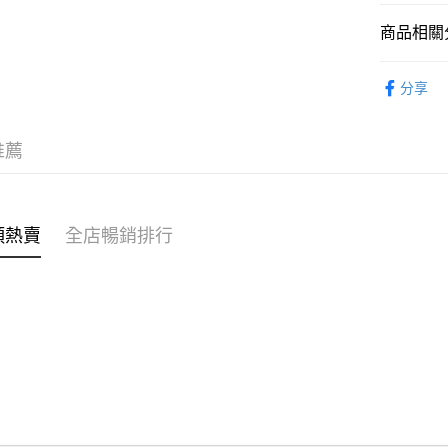
商品相關分
WeChat P
女裝
上
分享
送貨方式
付款後順
推薦
每筆HK$4
付款後順
每筆HK$4
類熱賣
全店暢銷排行
付款後順
每筆HK$4
付款後其
每筆HK$4
順豐速遞 /
每筆HK$4