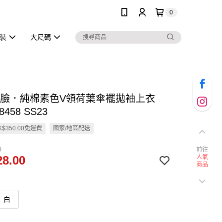
0
泳裝
大尺碼
小V臉．純棉素色V領荷葉傘襬拋袖上衣
8458 SS23
$350.00免運費
國家/地區配送
0
前往
8.00
人氣
商品
白