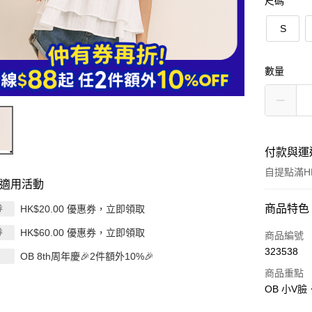
尺碼
S
數量
付款與運
自提點滿HK
適用活動
付款方式
商品特色
HK$20.00 優惠券，立即領取
券
HK$60.00 優惠券，立即領取
券
信用卡
商品編號
323538
OB 8th周年慶🎉2件額外10%🎉
Apple Pay
商品重點
AlipayHK
OB 小V臉
PayMe