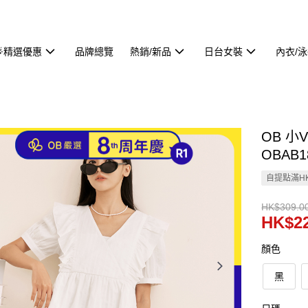
🌟精選優惠
品牌總覽
熱銷/新品
日台女裝
內衣/
OB 
OBAB1
自提點滿HK
HK$309.0
HK$22
顏色
黑