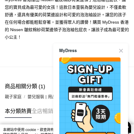
每筆HK$40.00，滿HK$350.00或以上免運費
您的寶貝成為最可愛的女孩！這款日本童裝為嬰兒設計，不僅柔軟
舒適，還具有優美的荷葉邊設計和可愛的泡泡袖設計。讓您的孩子
付款後順豐合作便利店
在任何場合都能輕鬆穿著，並獲得眾人的讚譽！購買 MyDress 香港
每筆HK$40.00，滿HK$350.00或以上免運費
的 Nissen 皺紋棉紗荷葉邊領子泡泡袖包屁衣，讓孩子成為最可愛的
付款後其他順豐合作點
小公主！
每筆HK$40.00，滿HK$350.00或以上免運費
MyDress
順豐速遞 / 菜鳥
商品推薦
每筆HK$40.00，滿HK$350.00或以上免運費
其他國家/地區配送 (運費只供參考，下單後客服會再聯絡酌
運費表
收實際運費)
商品相關分類 (1)
親子家庭
嬰兒服裝 | 用品
嬰兒服裝
本分類熱賣
全店暢銷排行
本網站中使用 cookie，欲查詢有關本網站使用 cookie 方式之詳情，及若您不希