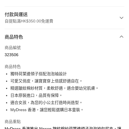
付款與運送
自提點滿HK$350.00免運費
付款方式
商品特色
信用卡
商品編號
Apple Pay
323506
AlipayHK
商品特色
PayMe
獨特荷葉邊領子搭配泡泡袖設計
可愛又俏皮，讓寶寶穿上倍感舒適自在。
WeChat Pay
精選皺紋棉紗材質，柔軟舒適，適合嬰幼兒肌膚。
日本原裝進口，品質有保障。
送貨方式
適合女孩，為您的小公主打造時尚造型。
付款後順豐自助櫃
MyDress 香港，讓您輕鬆選購日本童裝。
每筆HK$40.00，滿HK$350.00或以上免運費
商品重點
付款後順豐站及營業點
MyDress 香港推出 Nissen 皺紋棉紗荷葉邊領子泡泡袖包屁衣，讓