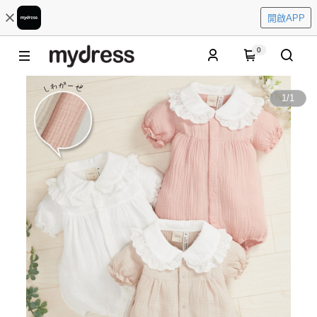
開啟APP
0
1
/
1