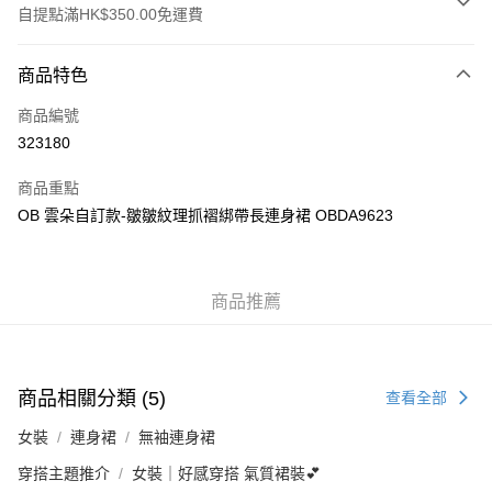
自提點滿HK$350.00免運費
付款方式
商品特色
信用卡
商品編號
Apple Pay
323180
AlipayHK
商品重點
PayMe
OB 雲朵自訂款-皺皺紋理抓褶綁帶長連身裙 OBDA9623
WeChat Pay
商品推薦
送貨方式
付款後順豐自助櫃
每筆HK$40.00，滿HK$350.00或以上免運費
商品相關分類 (5)
查看全部
付款後順豐站及營業點
女裝
連身裙
無袖連身裙
每筆HK$40.00，滿HK$350.00或以上免運費
穿搭主題推介
女裝｜好感穿搭 氣質裙裝💕
付款後順豐合作便利店