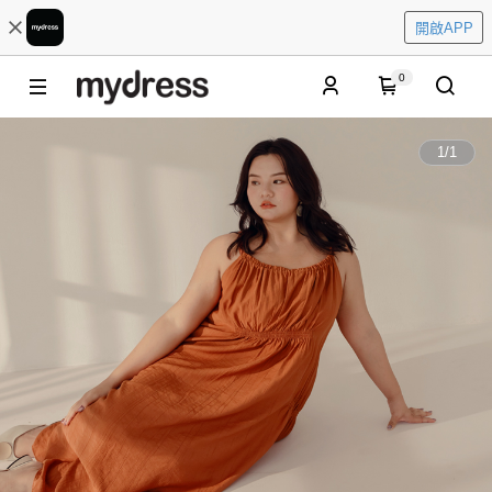
開啟APP
0
1
/
1