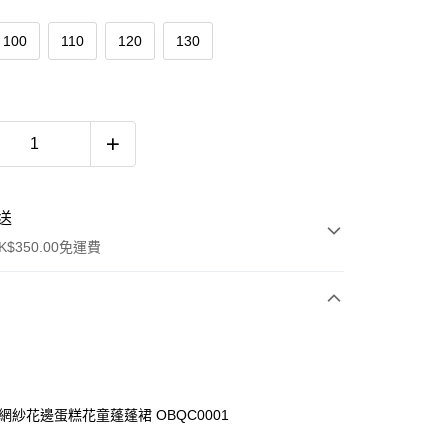
100
110
120
130
送
$350.00免運費
結網紗花邊蛋糕花童蓬蓬裙 OBQC0001