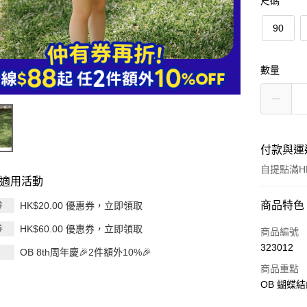
尺碼
90
數量
付款與運
自提點滿HK
適用活動
付款方式
商品特色
HK$20.00 優惠券，立即領取
券
HK$60.00 優惠券，立即領取
券
信用卡
商品編號
323012
OB 8th周年慶🎉2件額外10%🎉
Apple Pay
商品重點
AlipayHK
OB 蝴蝶
PayMe