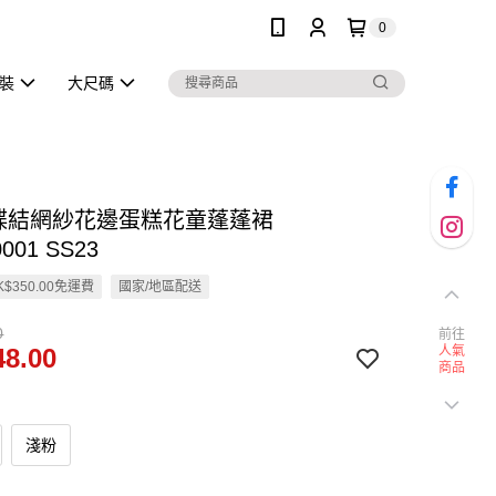
0
泳裝
大尺碼
蝴蝶結網紗花邊蛋糕花童蓬蓬裙
001 SS23
$350.00免運費
國家/地區配送
0
前往
8.00
人氣
商品
淺粉