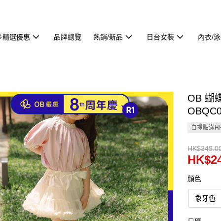
🌟精選優惠
品牌總覽
熱銷/新品
日台女裝
內衣/
OB 
OBQC0
自提點滿HK
HK$349.0
HK$24
顏色
象牙色