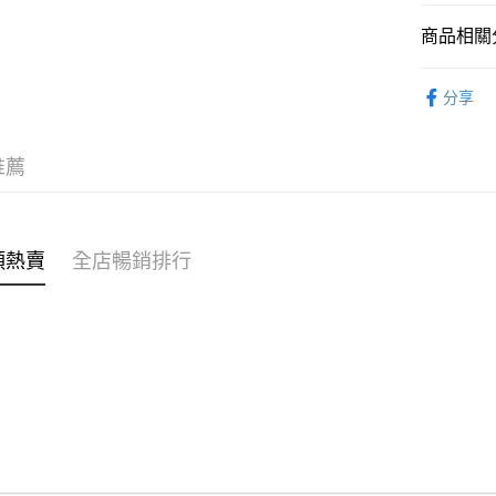
商品相關分
WeChat P
親子家庭
分享
送貨方式
付款後順
推薦
每筆HK$4
付款後順
每筆HK$4
類熱賣
全店暢銷排行
付款後順
每筆HK$4
付款後其
每筆HK$4
順豐速遞 /
每筆HK$4