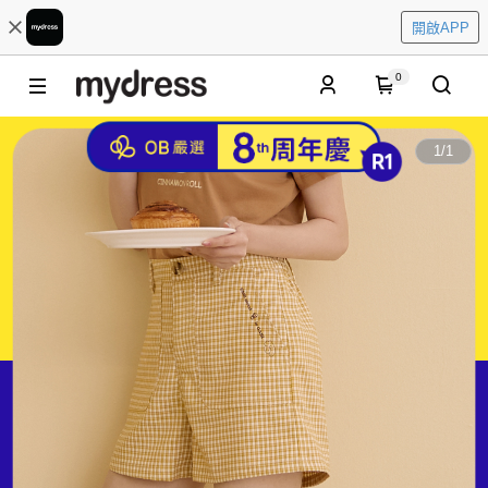
開啟APP
0
1
/
1