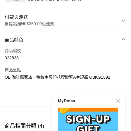
付款與運送
自提點滿HK$350.00免運費
付款方式
商品特色
信用卡
商品編號
Apple Pay
322838
AlipayHK
商品重點
PayMe
OB 咖啡廳家族．格紋字母印花腰鬆緊A字短褲 OBKG1592
WeChat Pay
商品推薦
MyDress
送貨方式
付款後順豐自助櫃
每筆HK$40.00，滿HK$350.00或以上免運費
商品相關分類 (4)
查看全部
付款後順豐站及營業點