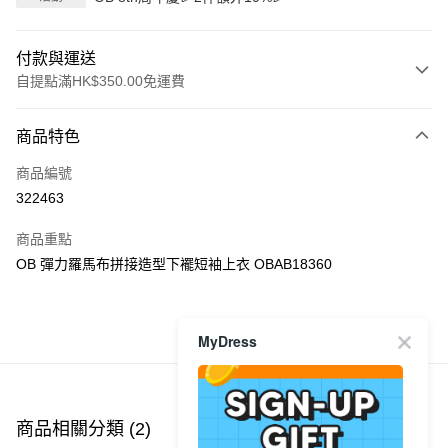
付款與運送
自提點滿HK$350.00免運費
付款方式
商品特色
信用卡
商品編號
Apple Pay
322463
AlipayHK
商品重點
PayMe
OB 彈力羅馬布拼接造型下襬短袖上衣 OBAB18360
WeChat Pay
MyDress
商品推薦
送貨方式
付款後順豐自助櫃
每筆HK$40.00，滿HK$350.00或以上免運費
商品相關分類 (2)
付款後順豐站及營業點