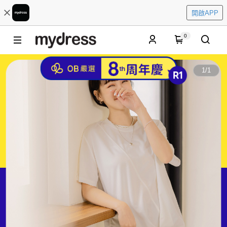
開啟APP
0
1
/
1