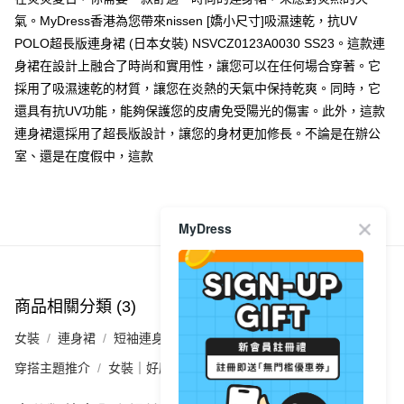
氣。MyDress香港為您帶來nissen [嬌小尺寸]吸濕速乾，抗UV
付款後順豐合作便利店
POLO超長版連身裙 (日本女裝) NSVCZ0123A0030 SS23。這款連
每筆HK$40.00，滿HK$350.00或以上免運費
身裙在設計上融合了時尚和實用性，讓您可以在任何場合穿著。它
付款後其他順豐合作點
採用了吸濕速乾的材質，讓您在炎熱的天氣中保持乾爽。同時，它
每筆HK$40.00，滿HK$350.00或以上免運費
還具有抗UV功能，能夠保護您的皮膚免受陽光的傷害。此外，這款
連身裙還採用了超長版設計，讓您的身材更加修長。不論是在辦公
順豐速遞 / 菜鳥
室、還是在度假中，這款
每筆HK$40.00，滿HK$350.00或以上免運費
其他國家/地區配送 (運費只供參考，下單後客服會再聯絡酌
運費表
收實際運費)
商品推薦
MyDress
商品相關分類 (3)
查看全部
女裝
連身裙
短袖連身裙
穿搭主題推介
女裝｜好感穿搭 氣質裙裝💕