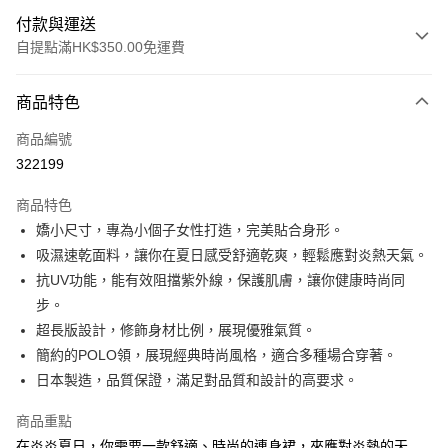
付款與運送
自提點滿HK$350.00免運費
付款方式
商品特色
信用卡
商品編號
Apple Pay
322199
AlipayHK
商品特色
PayMe
嬌小尺寸，專為小個子女性打造，完美貼合身形。
吸濕速乾面料，讓你在夏日感受舒適乾爽，輕鬆應對炎熱天氣。
WeChat Pay
抗UV功能，能有效阻擋紫外線，保護肌膚，讓你健康時尚同
步。
送貨方式
超長版設計，修飾身材比例，展現優雅氣質。
付款後順豐自助櫃
簡約的POLO領，展現經典時尚風格，適合多種場合穿著。
每筆HK$40.00，滿HK$350.00或以上免運費
日本製造，品質保證，滿足對品質和設計的高要求。
付款後順豐站及營業點
商品重點
每筆HK$40.00，滿HK$350.00或以上免運費
在炎炎夏日，你需要一款舒適、時尚的連身裙，來應對炎熱的天