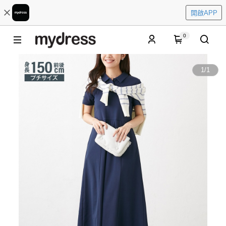
開啟APP
0
1
/
1