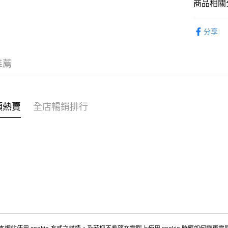
商品相關分
WeChat P
女裝
上
分享
送貨方式
穿搭主題
付款後順
穿搭主題
推薦
每筆HK$4
付款後順
每筆HK$4
類熱賣
全店暢銷排行
付款後順
每筆HK$4
付款後其
每筆HK$4
順豐速遞 /
每筆HK$4
其他國家/