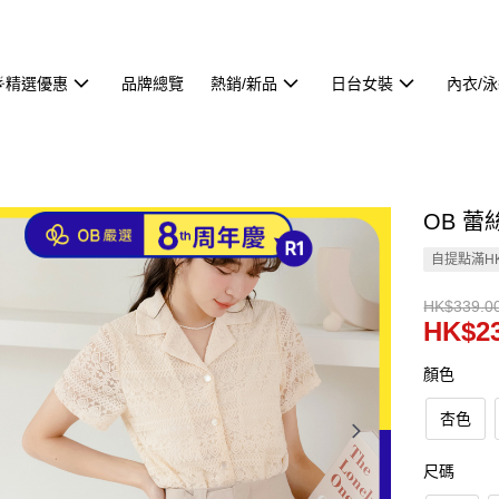
🌟精選優惠
品牌總覽
熱銷/新品
日台女裝
內衣/
OB 蕾
自提點滿HK
HK$339.0
HK$23
顏色
杏色
尺碼