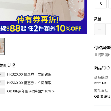
S
數量
付款與運
自提點滿HK
適用活動
付款方式
商品特色
HK$20.00 優惠券，立即領取
券
信用卡
商品編號
HK$60.00 優惠券，立即領取
券
322163
Apple Pay
商品重點
OB 8th周年慶🎉2件額外10%🎉
AlipayHK
OB 蕾絲貝
PayMe