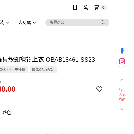
0
泳裝
大尺碼
絲貝殼釦襯衫上衣 OBAB18461 SS23
$350.00免運費
國家/地區配送
0
8.00
前往
人氣
商品
藍色