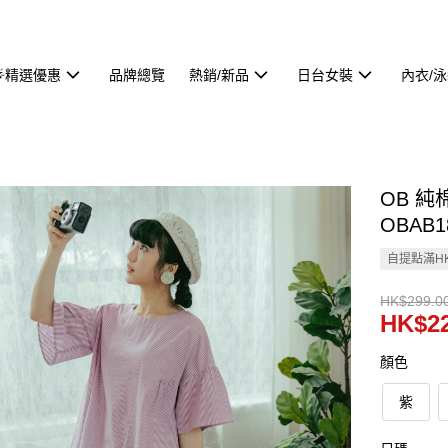
🌟精選優惠
品牌總覽
熱銷/新品
日台女裝
內衣/
OB 
OBAB1
自提點滿HK
HK$299.0
HK$22
顏色
紫