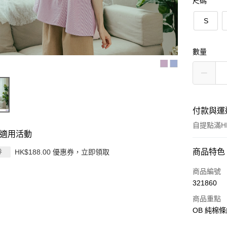
尺碼
S
數量
付款與運
自提點滿HK
適用活動
付款方式
商品特色
HK$188.00 優惠券，立即領取
券
信用卡
商品編號
321860
Apple Pay
商品重點
AlipayHK
OB 純棉條
PayMe