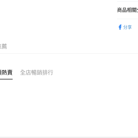
商品相關分
WeChat P
女裝
上
分享
送貨方式
穿搭主題
付款後順
推薦
每筆HK$4
付款後順
每筆HK$4
類熱賣
全店暢銷排行
付款後順
每筆HK$4
付款後其
每筆HK$4
順豐速遞 /
每筆HK$4