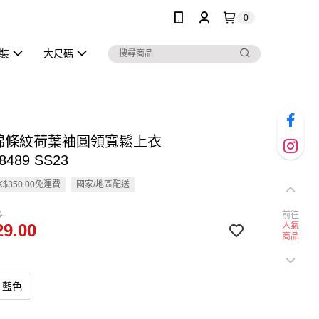
0
泳裝
大尺碼
純棉條紋荷葉袖圓領寬鬆上衣
8489 SS23
$350.00免運費
國家/地區配送
0
前往
9.00
人氣
商品
藍色