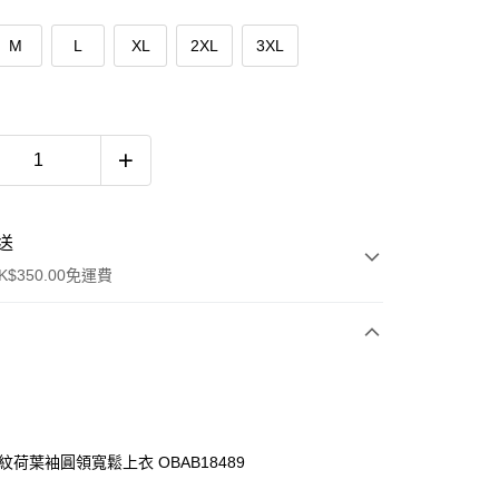
M
L
XL
2XL
3XL
送
$350.00免運費
紋荷葉袖圓領寬鬆上衣 OBAB18489