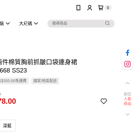
0
泳裝
大尺碼
假兩件棉質胸前抓皺口袋連身裙
668 SS23
$350.00免運費
國家/地區配送
0
前往
8.00
人氣
商品
深藍