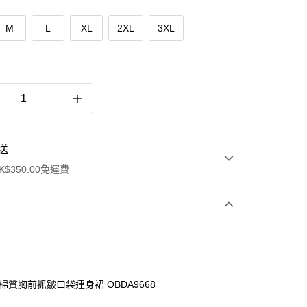
M
L
XL
2XL
3XL
送
$350.00免運費
件棉質胸前抓皺口袋連身裙 OBDA9668