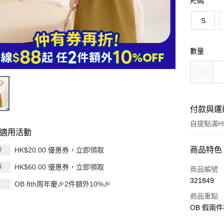
尺碼
S
數量
付款與運
自提點滿HK
適用活動
付款方式
商品特色
HK$20.00 優惠券，立即領取
券
HK$60.00 優惠券，立即領取
券
信用卡
商品編號
321849
OB 8th周年慶🎉2件額外10%🎉
Apple Pay
商品重點
AlipayHK
OB 假兩
PayMe