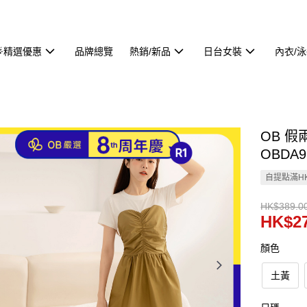
🌟精選優惠
品牌總覽
熱銷/新品
日台女裝
內衣/
OB 
OBDA9
自提點滿HK
HK$389.0
HK$27
顏色
土黃