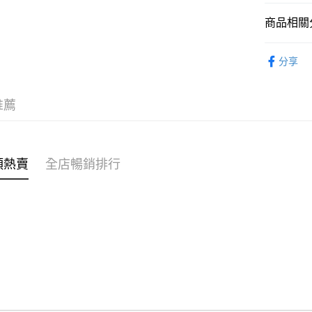
商品相關分
WeChat P
女裝
連
分享
送貨方式
穿搭主題
付款後順
穿搭主題
推薦
每筆HK$4
付款後順
每筆HK$4
類熱賣
全店暢銷排行
付款後順
每筆HK$4
付款後其
每筆HK$4
順豐速遞 /
每筆HK$4