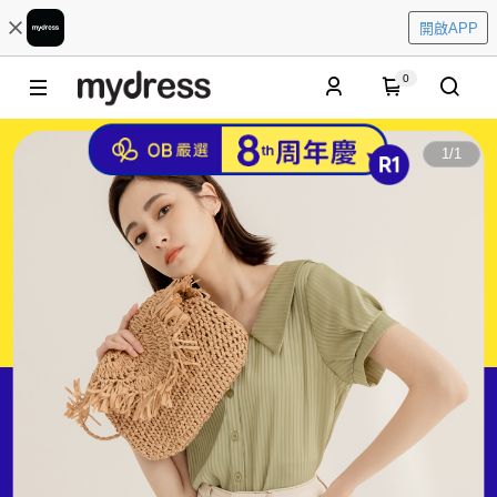
開啟APP
0
1
/
1