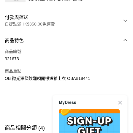
付款與運送
自提點滿HK$350.00免運費
付款方式
商品特色
信用卡
商品編號
Apple Pay
321673
AlipayHK
商品重點
PayMe
OB 微光澤條紋翻領開襟短袖上衣 OBAB18441
WeChat Pay
商品推薦
MyDress
送貨方式
付款後順豐自助櫃
每筆HK$40.00，滿HK$350.00或以上免運費
商品相關分類 (4)
查看全部
付款後順豐站及營業點