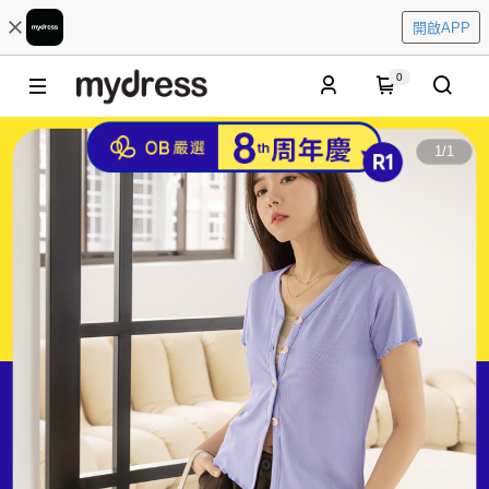
開啟APP
0
1
/
1