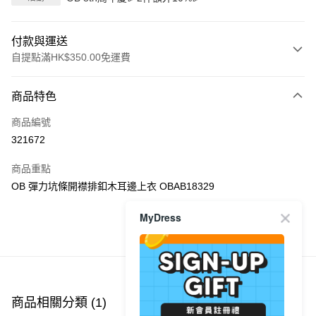
付款與運送
自提點滿HK$350.00免運費
付款方式
商品特色
信用卡
商品編號
Apple Pay
321672
AlipayHK
商品重點
PayMe
OB 彈力坑條開襟排釦木耳邊上衣 OBAB18329
WeChat Pay
MyDress
商品推薦
送貨方式
付款後順豐自助櫃
每筆HK$40.00，滿HK$350.00或以上免運費
商品相關分類 (1)
付款後順豐站及營業點