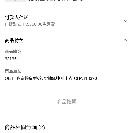
付款與運送
自提點滿HK$350.00免運費
付款方式
商品特色
信用卡
商品編號
Apple Pay
321351
AlipayHK
商品重點
PayMe
OB 日系寬鬆造型V領腰抽繩連袖上衣 OBAB18390
WeChat Pay
商品推薦
送貨方式
付款後順豐自助櫃
每筆HK$40.00，滿HK$350.00或以上免運費
商品相關分類 (2)
付款後順豐站及營業點