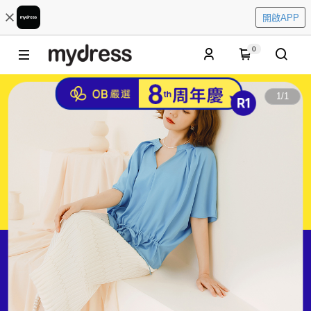
開啟APP
0
1
/
1