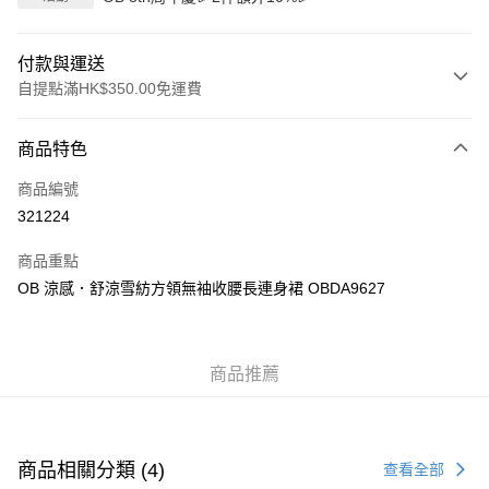
付款與運送
自提點滿HK$350.00免運費
付款方式
商品特色
信用卡
商品編號
Apple Pay
321224
AlipayHK
商品重點
PayMe
OB 涼感．舒涼雪紡方領無袖收腰長連身裙 OBDA9627
WeChat Pay
商品推薦
送貨方式
付款後順豐自助櫃
每筆HK$40.00，滿HK$350.00或以上免運費
商品相關分類 (4)
查看全部
付款後順豐站及營業點