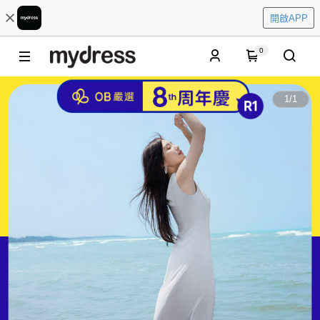
開啟APP
0
1
/
1