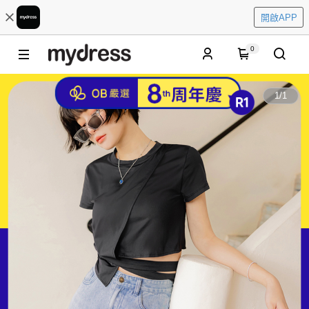
開啟APP
0
1
/
1