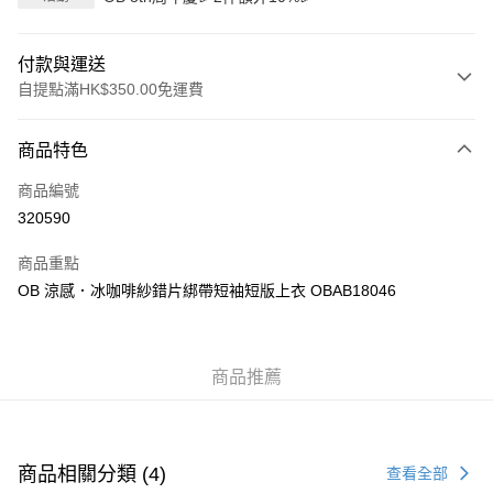
付款與運送
自提點滿HK$350.00免運費
付款方式
商品特色
信用卡
商品編號
Apple Pay
320590
AlipayHK
商品重點
PayMe
OB 涼感．冰咖啡紗錯片綁帶短袖短版上衣 OBAB18046
WeChat Pay
商品推薦
送貨方式
付款後順豐自助櫃
每筆HK$40.00，滿HK$350.00或以上免運費
商品相關分類 (4)
查看全部
付款後順豐站及營業點