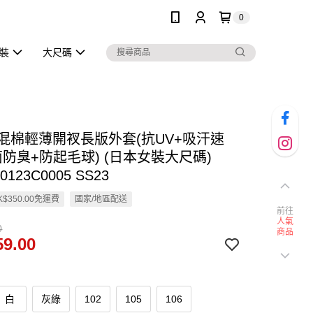
0
泳裝
大尺碼
en 混棉輕薄開衩長版外套(抗UV+吸汗速
防臭+防起毛球) (日本女裝大尺碼)
0123C0005 SS23
$350.00免運費
國家/地區配送
前往
人氣
0
商品
9.00
白
灰綠
102
105
106