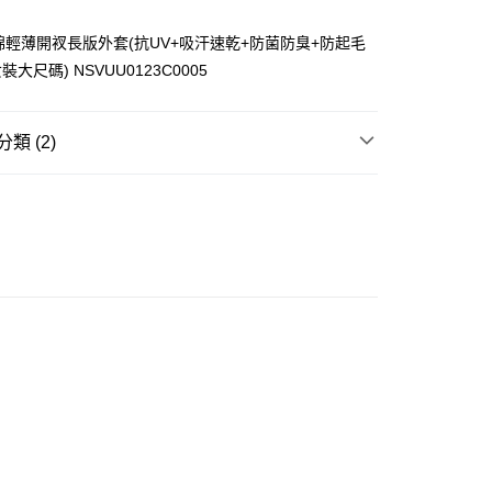
n 混棉輕薄開衩長版外套(抗UV+吸汗速乾+防菌防臭+防起毛
裝大尺碼) NSVUU0123C0005
ay
類 (2)
套
其他
大折日 低至55折🌶️
豐自助櫃
0.00，滿HK$350.00或以上免運費
豐站及營業點
0.00，滿HK$350.00或以上免運費
豐合作便利店
0.00，滿HK$350.00或以上免運費
他順豐合作點
0.00，滿HK$350.00或以上免運費