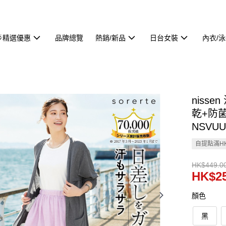
🌟精選優惠
品牌總覽
熱銷/新品
日台女裝
內衣/
niss
乾+防菌
NSVUU
自提點滿HK
HK$449.0
HK$25
顏色
黑