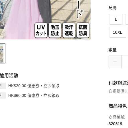
尺碼
L
10XL
數量
適用活動
付款與運
HK$20.00 優惠券，立即領取
券
自提點滿HK
HK$60.00 優惠券，立即領取
券
付款方式
商品特色
信用卡
商品編號
320319
Apple Pay