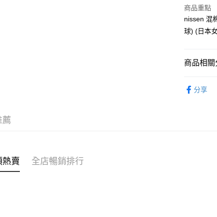
商品重點
AlipayHK
nisse
球) (日本女
PayMe
WeChat P
商品相關分
女裝
外
送貨方式
分享
🌶️全網熱辣
付款後順
每筆HK$4
推薦
付款後順
每筆HK$4
類熱賣
全店暢銷排行
付款後順
每筆HK$4
付款後其
每筆HK$4