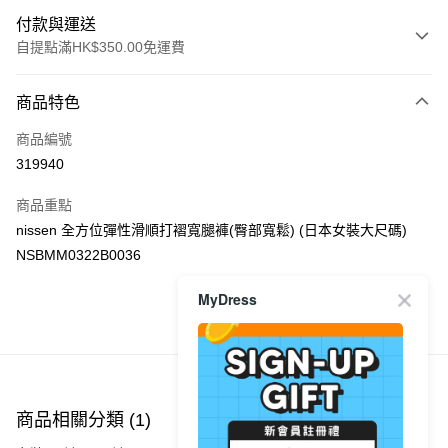
付款與運送
自提點滿HK$350.00免運費
付款方式
商品特色
信用卡
商品編號
Apple Pay
319940
AlipayHK
商品重點
PayMe
nissen 全方位彈性滑順打褶寬腿褲(臀部寬鬆) (日本女裝大尺碼)
NSBMM0322B0036
WeChat Pay
MyDress
送貨方式
商品推薦
付款後順豐自助櫃
每筆HK$40.00，滿HK$350.00或以上免運費
付款後順豐站及營業點
商品相關分類 (1)
每筆HK$40.00，滿HK$350.00或以上免運費