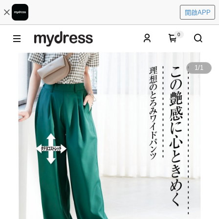
開啟APP
0
1
/
1