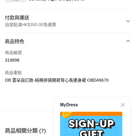
付款與運送
自提點滿HK$350.00免運費
付款方式
商品特色
信用卡
商品編號
Apple Pay
319898
AlipayHK
商品重點
PayMe
OB 雲朵自訂款-純棉拼接開衩背心長連身裙 OBDA9670
WeChat Pay
商品推薦
MyDress
送貨方式
付款後順豐自助櫃
每筆HK$40.00，滿HK$350.00或以上免運費
商品相關分類 (7)
查看全部
付款後順豐站及營業點