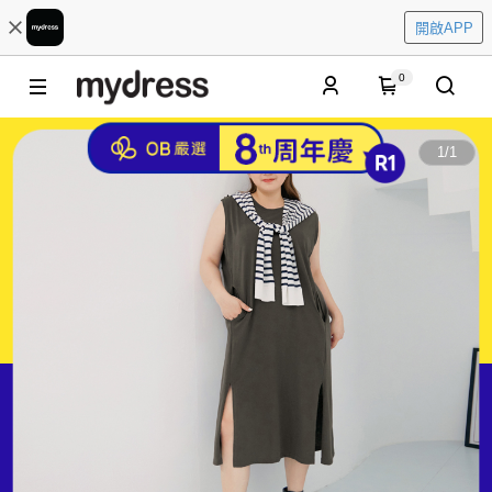
開啟APP
0
1
/
1