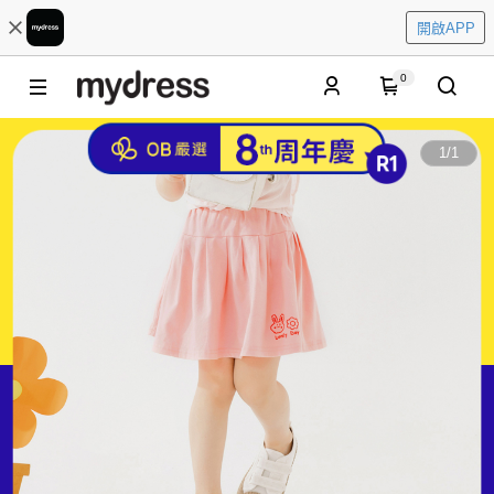
開啟APP
0
1
/
1