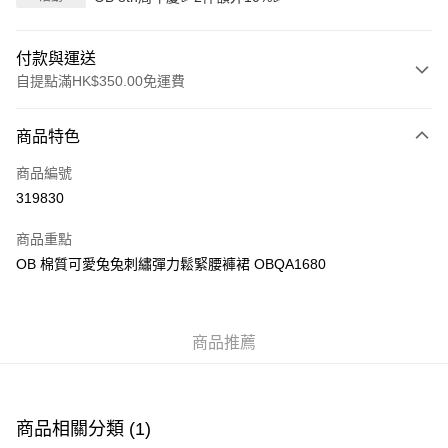
付款與運送
自提點滿HK$350.00免運費
付款方式
商品特色
信用卡
商品編號
Apple Pay
319830
AlipayHK
商品重點
PayMe
OB 棉質可愛兔兔刺繡彈力鬆緊腰褲裙 OBQA1680
WeChat Pay
商品推薦
送貨方式
付款後順豐自助櫃
每筆HK$40.00，滿HK$350.00或以上免運費
商品相關分類 (1)
付款後順豐站及營業點