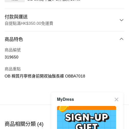
付款與運送
自提點滿HK$350.00免運費
付款方式
商品特色
信用卡
商品編號
Apple Pay
319650
AlipayHK
商品重點
PayMe
OB 棉質丹寧修身前開衩抽鬚長褲 OBBA7018
WeChat Pay
商品推薦
MyDress
送貨方式
付款後順豐自助櫃
每筆HK$40.00，滿HK$350.00或以上免運費
商品相關分類 (4)
查看全部
付款後順豐站及營業點