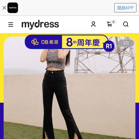
開啟APP
0
1
/
1