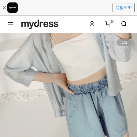
開啟APP
0
1
/
1