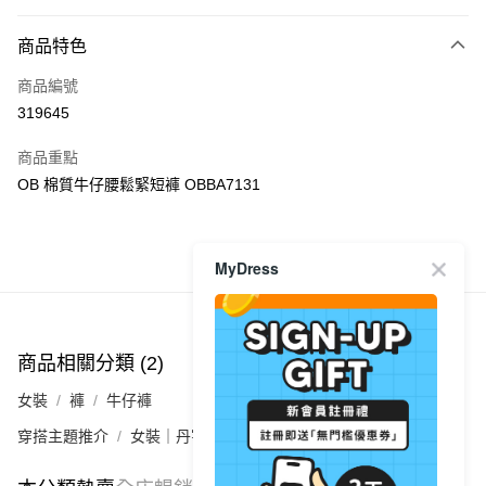
付款方式
商品特色
信用卡
商品編號
Apple Pay
319645
AlipayHK
商品重點
PayMe
OB 棉質牛仔腰鬆緊短褲 OBBA7131
WeChat Pay
MyDress
商品推薦
送貨方式
付款後順豐自助櫃
每筆HK$40.00，滿HK$350.00或以上免運費
商品相關分類 (2)
付款後順豐站及營業點
女裝
褲
牛仔褲
每筆HK$40.00，滿HK$350.00或以上免運費
穿搭主題推介
女裝｜丹寧最襟睇🩵穿搭零失手
付款後順豐合作便利店
每筆HK$40.00，滿HK$350.00或以上免運費