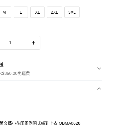
M
L
XL
2XL
3XL
送
$350.00免運費
抗菌文藝小花印圖側開式哺乳上衣 OBMA0628