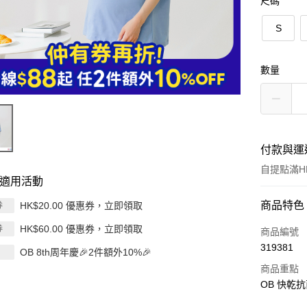
尺碼
S
數量
付款與運
自提點滿HK
適用活動
付款方式
商品特色
HK$20.00 優惠券，立即領取
券
HK$60.00 優惠券，立即領取
券
信用卡
商品編號
319381
OB 8th周年慶🎉2件額外10%🎉
Apple Pay
商品重點
AlipayHK
OB 快乾
PayMe