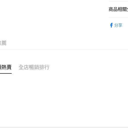
商品相關分
WeChat P
親子家庭
分享
送貨方式
🌶️全網熱辣
付款後順
推薦
每筆HK$4
付款後順
每筆HK$4
類熱賣
全店暢銷排行
付款後順
每筆HK$4
付款後其
每筆HK$4
順豐速遞 /
每筆HK$4