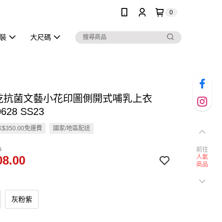
0
泳裝
大尺碼
快乾抗菌文藝小花印圖側開式哺乳上衣
628 SS23
$350.00免運費
國家/地區配送
0
前往
8.00
人氣
商品
灰粉紫