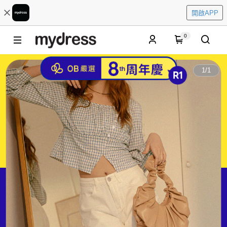
開啟APP
0
1
/
1