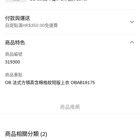
付款與運送
自提點滿HK$350.00免運費
付款方式
商品特色
信用卡
商品編號
Apple Pay
319300
AlipayHK
商品重點
PayMe
OB 法式方領高含棉格紋短版上衣 OBAB18175
WeChat Pay
商品推薦
送貨方式
付款後順豐自助櫃
每筆HK$40.00，滿HK$350.00或以上免運費
商品相關分類 (2)
付款後順豐站及營業點